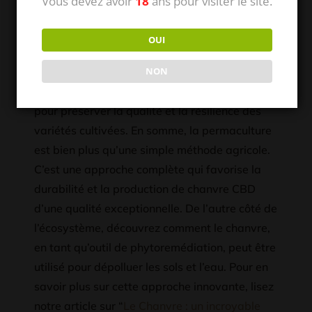
Vous devez avoir
18
ans pour visiter le site.
présence d’insectes pollinisateurs. La
pollinisation croisée, favorisée par la diversité
OUI
des cultures et la présence de plantes
compagnes, contribue à maintenir la
NON
perfection du chanvre CBD. Cela est crucial
pour préserver la qualité et la résilience des
variétés cultivées. En somme, la permaculture
est bien plus qu’une simple méthode agricole.
C’est une approche complète qui favorise la
durabilité et la production de chanvre CBD
d’une qualité exceptionnelle. De l’autre côté de
l’écosystème, découvrez comment le chanvre,
en tant qu’outil de phytoremédiation, peut être
utilisé pour dépolluer les sols et l’eau. Pour en
savoir plus sur cette approche innovante, lisez
notre article sur “
Le Chanvre : un incroyable