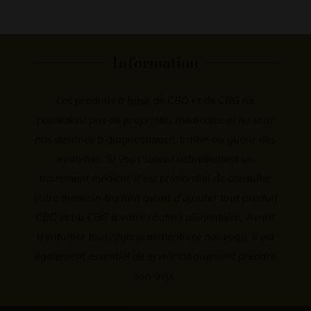
Information
Les produits à base de CBD et de CBG ne
possèdent pas de propriétés médicales et ne sont
pas destinés à diagnostiquer, traiter ou guérir des
maladies. Si vous suivez actuellement un
traitement médical, il est primordial de consulter
votre médecin traitant avant d’ajouter tout produit
CBD et/ou CBG à votre routine alimentaire. Avant
d’entamer tout régime alimentaire nouveau, il est
également essentiel de systématiquement prendre
son avis.