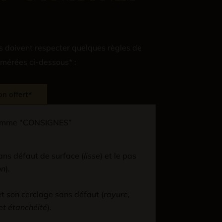
ns doivent respecter quelques règles de
mérées ci-dessous* :
on offert*
ogramme “CONSIGNES”
ans défaut de surface (
lisse
) et le pas
on
).
 et son cerclage sans défaut (
rayure,
et étanchéité
).