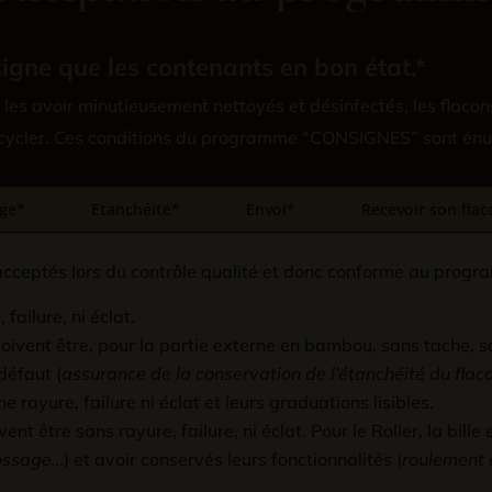
gne que les contenants en bon état.*
 les avoir minutieusement nettoyés et désinfectés, les flaco
recycler. Ces conditions du programme “CONSIGNES” sont énu
ge*
Etanchéité*
Envoi*
Recevoir son flac
 acceptés lors du contrôle qualité et donc conforme au pr
failure, ni éclat.
oivent être, pour la partie externe en bambou, sans tache, s
défaut (
assurance de la conservation de l’étanchéité du flac
 rayure, failure ni éclat et leurs graduations lisibles.
nt être sans rayure, failure, ni éclat. Pour le Roller, la bille
bossage…
) et avoir conservés leurs fonctionnalités (
roulement 