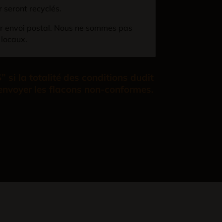
r seront recyclés.
eur envoi postal. Nous ne sommes pas
 locaux.
i la totalité des conditions dudit
renvoyer les flacons non-conformes.