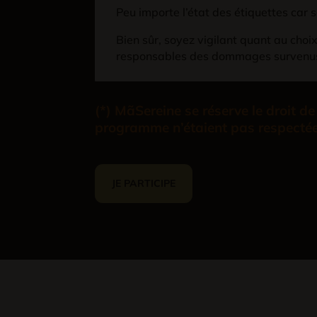
Peu importe l’état des étiquettes car se
Bien sûr, soyez vigilant quant au cho
responsables des dommages survenus a
(*) MãSereine se réserve le droit 
programme n’étaient pas respectée
JE PARTICIPE