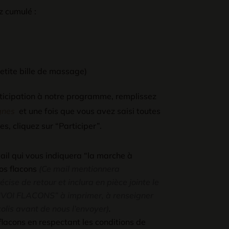
z cumulé :
etite bille de massage)
rticipation à notre programme, remplissez
gnes
et une fois que vous avez saisi toutes
es, cliquez sur “Participer”.
ail qui vous indiquera “la marche à
vos flacons
(Ce mail mentionnera
ise de retour et inclura en pièce jointe le
OI FLACONS” à imprimer, à renseigner
colis avant de nous l’envoyer)
.
lacons en respectant les conditions de