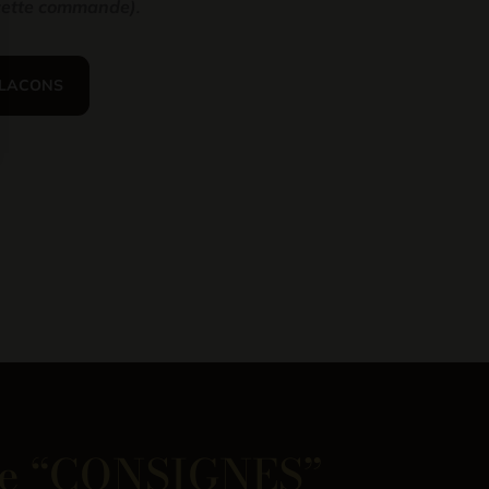
r cette commande
)
.
FLACONS
mme “CONSIGNES”