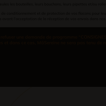
ules les bouteilles, leurs bouchons, leurs pipettes et/ou rolle
ix de conditionnement et de protection de vos flacons pour l
vant l’acceptation de la réception de vos envois dans nos
de refuser une demande de programme “CONSIGNES” s
s et dans ce cas,
MãSereine
ne sera pas tenu de 