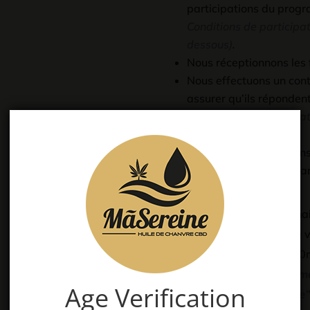
participations du pr
Conditions de particip
dessous)
.
Nous réceptionnons les 
Nous effectuons un cont
assurer qu’ils répondent
Conditions de particip
dessous)
.
Une fois que vos flacons
nous activons le prog
Ainsi dès votre procha
pourrez bénéficier de
HUILE CBD N°6 de 10m
(*) N’oubliez pas au 
Age Verification
“Notes de commande” q