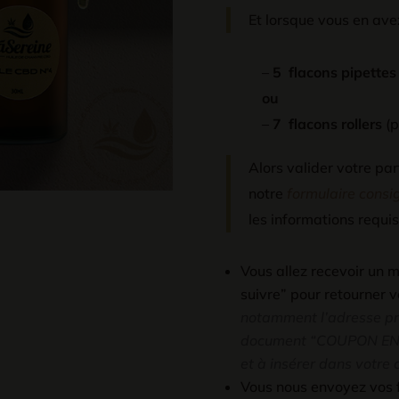
Et lorsque vous en ave
–
5
flacons pipettes
ou
–
7
flacons rollers
(p
Alors valider votre pa
notre
formulaire consi
les informations requis
Vous allez recevoir un m
suivre” pour retourner 
notamment l’adresse préc
document “COUPON ENV
et à insérer dans votre 
Vous nous envoyez vos f