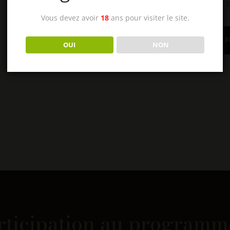
bouteille gratuite su
Vous devez avoir
18
ans pour visiter le site.
JE VEUX ENVOYER DES 
OUI
NON
articipation au progra