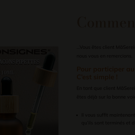
Comment
…Vous êtes client MãSerein
nous vous en remercions.
Pour participer 
C’est simple !
En tant que client MãSerei
êtes déjà sur la bonne voi
Il vous suffit maintenan
qu’ils sont terminés et d