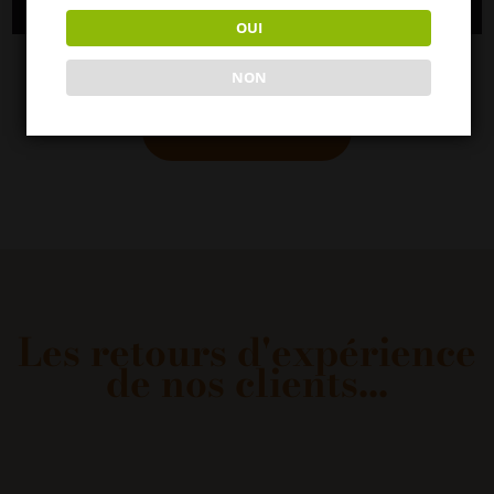
PRECAUTIONS D’EMPLOI
OUI
NON
VOIR LES ANALYSES
Les retours d'expérience
de nos clients
...