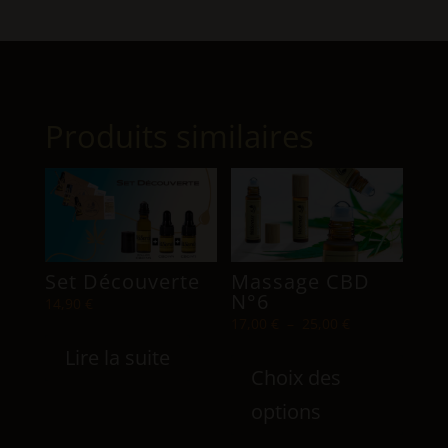
Produits similaires
Set Découverte
Massage CBD
N°6
14,90
€
Plage
17,00
€
–
25,00
€
de
Ce
Lire la suite
prix :
Choix des
produ
17,00 €
a
options
à
plusi
25,00 €