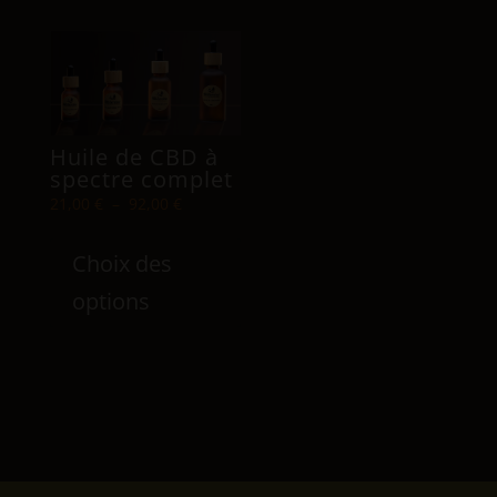
variat
Les
optio
peuve
être
Huile de CBD à
chois
spectre complet
sur
Plage
21,00
€
–
92,00
€
la
de
Ce
prix :
page
Choix des
produit
21,00 €
du
a
options
à
produ
plusieurs
92,00 €
variations.
Les
options
peuvent
être