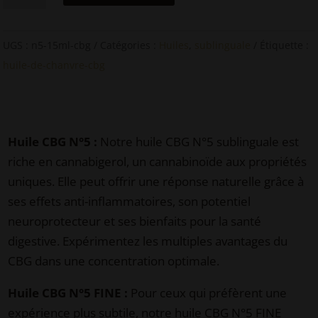
Huile
de
UGS :
n5-15ml-cbg
Catégories :
Huiles
,
sublinguale
Étiquette :
CBG
huile-de-chanvre-cbg
à
spectre
complet
Huile CBG N°5 :
Notre huile CBG N°5 sublinguale est
riche en cannabigerol, un cannabinoïde aux propriétés
uniques. Elle peut offrir une réponse naturelle grâce à
ses effets anti-inflammatoires, son potentiel
neuroprotecteur et ses bienfaits pour la santé
digestive. Expérimentez les multiples avantages du
CBG dans une concentration optimale.
Huile CBG N°5 FINE :
Pour ceux qui préfèrent une
expérience plus subtile, notre huile CBG N°5 FINE