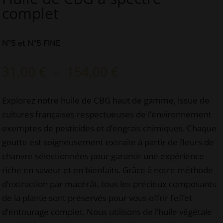
complet
N°5 et N°5 FINE
Plage
31,00
€
–
154,00
€
de
prix :
Explorez notre huile de CBG haut de gamme, issue de
31,00 €
cultures françaises respectueuses de l’environnement
à
exemptes de pesticides et d’engrais chimiques. Chaque
154,00 €
goutte est soigneusement extraite à partir de fleurs de
chanvre sélectionnées pour garantir une expérience
riche en saveur et en bienfaits. Grâce à notre méthode
d’extraction par macérât, tous les précieux composants
de la plante sont préservés pour vous offrir l’effet
d’entourage complet. Nous utilisons de l’huile végétale