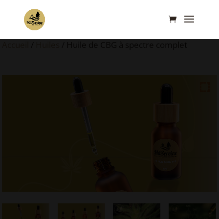
Accueil
/
Huiles
/ Huile de CBG à spectre complet